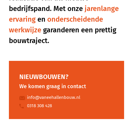
bedrijfspand.
Met
onze
jarenlange
ervaring
en
onderscheidende
werkwijze
garanderen
een
prettig
bouwtraject.
NIEUWBOUWEN?
We komen graag in contact
info@vaneehallenbouw.nl
0318 308 428