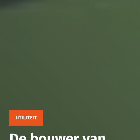
UTILITEIT
De
bouwer
van