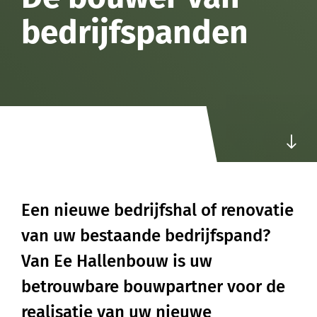
bedrijfspanden
Een
nieuwe
bedrijfshal
of
renovatie
van
uw
bestaande
bedrijfspand?
Van
Ee
Hallenbouw
is
uw
betrouwbare
bouwpartner
voor
de
realisatie
van
uw
nieuwe