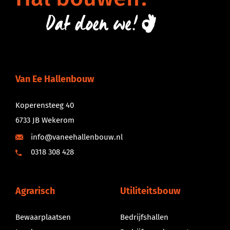
Dat
doen
we!
Van Ee Hallenbouw
Koperensteeg 40
6733 JB Wekerom
info@vaneehallenbouw.nl
0318 308 428
Agrarisch
Utiliteitsbouw
Bewaarplaatsen
Bedrijfshallen