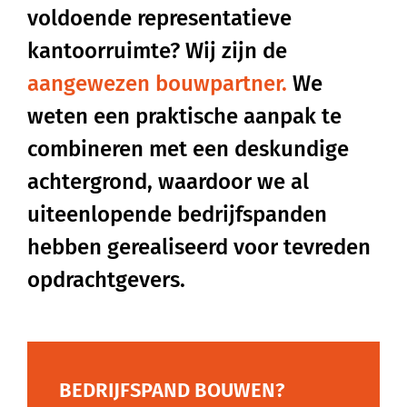
voldoende
representatieve
kantoorruimte?
Wij
zijn
de
aangewezen
bouwpartner.
We
weten
een
praktische
aanpak
te
combineren
met
een
deskundige
achtergrond,
waardoor
we
al
uiteenlopende
bedrijfspanden
hebben
gerealiseerd
voor
tevreden
opdrachtgevers.
BEDRIJFSPAND BOUWEN?